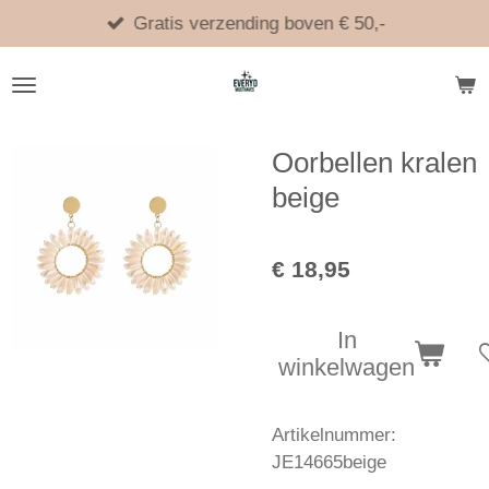
Ga
Gratis verzending boven € 50,-
direct
naar
de
hoofdinhoud
Oorbellen kralen
beige
€ 18,95
In
winkelwagen
Artikelnummer:
JE14665beige