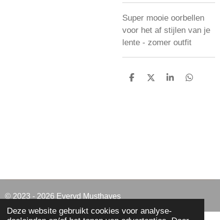
Super mooie oorbellen
voor het af stijlen van je
lente - zomer outfit
D
D
S
D
e
e
h
e
l
e
a
l
e
l
r
e
n
e
n
© 2023 - 2026 Everyd Musthaves
Deze website gebruikt cookies voor analyse-