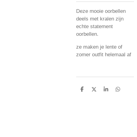
Deze mooie oorbellen
deels met kralen zijn
echte statement
oorbellen.
ze maken je lente of
zomer outfit helemaal af
D
D
S
D
e
e
h
e
l
e
a
l
e
l
r
e
n
e
n