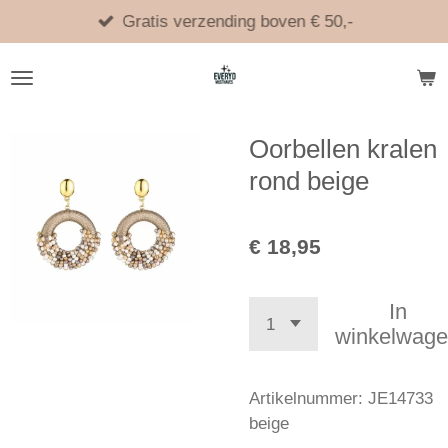
Ga
Gratis verzending boven € 50,-
direct
naar
de
hoofdinhoud
Oorbellen kralen
rond beige
€ 18,95
In
winkelwag
Artikelnummer:
JE14733
beige