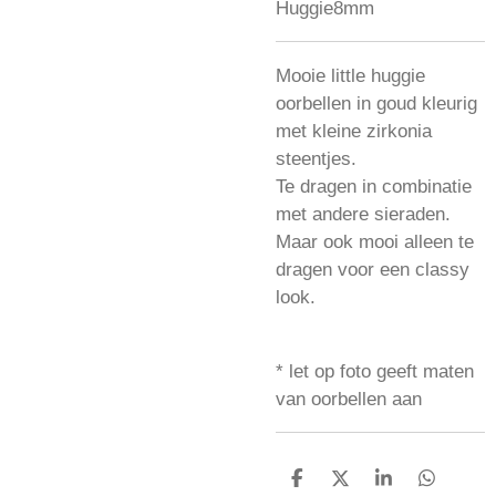
Huggie8mm
Mooie little huggie
oorbellen in goud kleurig
met kleine zirkonia
steentjes.
Te dragen in combinatie
met andere sieraden.
Maar ook mooi alleen te
dragen voor een classy
look.
* let op foto geeft maten
van oorbellen aan
D
D
S
D