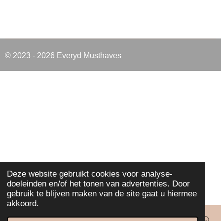
e
e
h
e
l
e
a
l
e
l
r
e
n
e
n
© 2023 - 2026 Everyd Musthaves
Deze website gebruikt cookies voor analyse-
doeleinden en/of het tonen van advertenties. Door
gebruik te blijven maken van de site gaat u hiermee
akkoord.