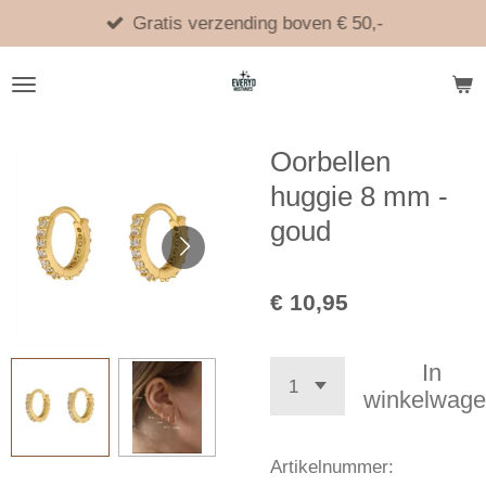
Ga
Gratis verzending boven € 50,-
direct
naar
de
hoofdinhoud
Oorbellen
huggie 8 mm -
goud
€ 10,95
In
winkelwag
Artikelnummer: