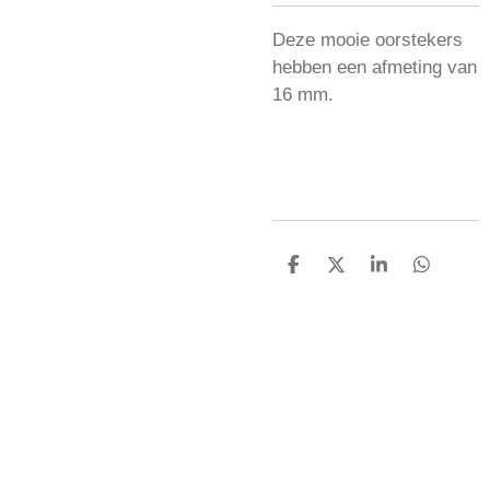
Deze mooie oorstekers
hebben een afmeting van
16 mm.
D
D
S
D
e
e
h
e
l
e
a
l
e
l
r
e
n
e
n