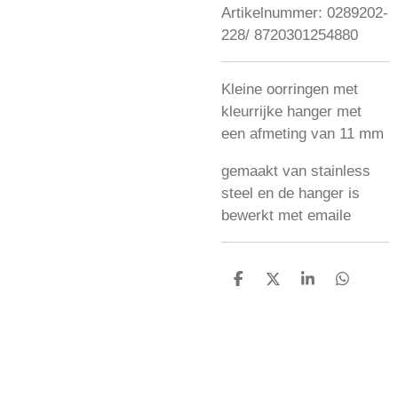
Artikelnummer:
0289202-
228/ 8720301254880
Kleine oorringen met
kleurrijke hanger met
een afmeting van 11 mm
gemaakt van stainless
steel en de hanger is
bewerkt met emaile
D
D
S
D
e
e
h
e
l
e
a
l
e
l
r
e
n
e
n