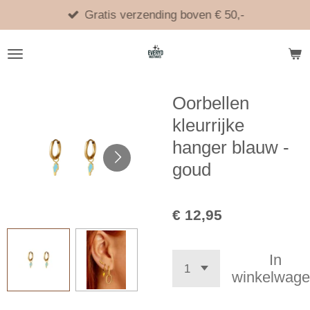
Ga
Gratis verzending boven € 50,-
direct
naar
de
hoofdinhoud
Oorbellen
kleurrijke
hanger blauw -
goud
€ 12,95
In
winkelwag