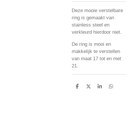
Deze mooie verstelbare
ring is gemaakt van
stainless steel en
verkleurd hierdoor niet.
De ring is mooi en
makkelijk te verstellen
van maat 17 tot en met
21.
D
D
S
D
e
e
h
e
l
e
a
l
e
l
r
e
n
e
n