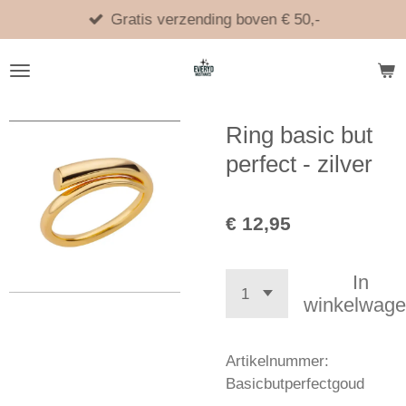
Ga
Gratis verzending boven € 50,-
direct
naar
de
hoofdinhoud
Ring basic but
perfect - zilver
€ 12,95
In
winkelwag
Artikelnummer:
Basicbutperfectgoud