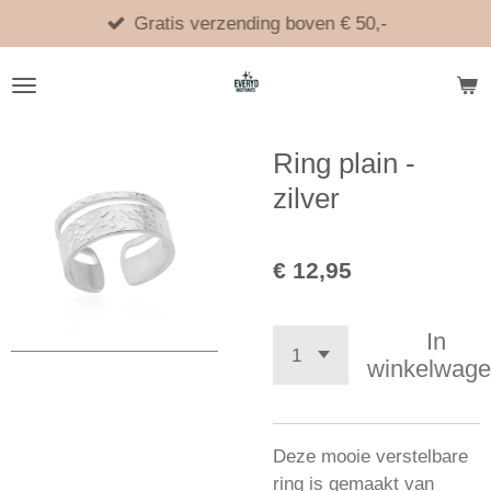
Ga
Gratis verzending boven € 50,-
direct
naar
de
hoofdinhoud
Ring plain -
zilver
€ 12,95
In
winkelwag
Deze mooie verstelbare
ring is gemaakt van