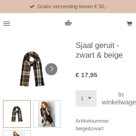
Ga
Gratis verzending boven € 50,-
direct
naar
de
hoofdinhoud
Sjaal geruit -
zwart & beige
€ 17,95
In
winkelwag
Artikelnummer:
beige&zwart