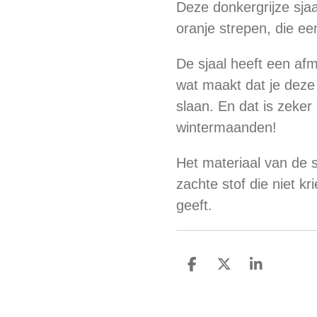
Deze donkergrijze sjaa
oranje strepen, die ee
De sjaal heeft een af
wat maakt dat je deze
slaan. En dat is zeker
wintermaanden!
Het materiaal van de s
zachte stof die niet k
geeft.
D
D
S
e
e
h
l
e
a
e
l
r