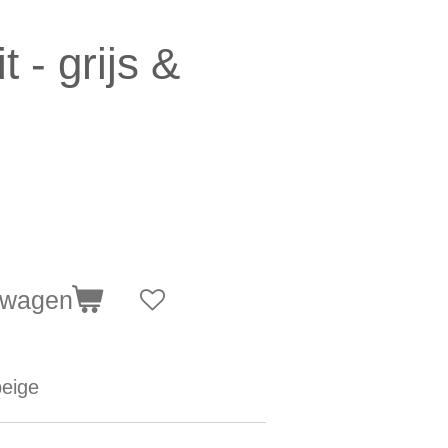
t - grijs &
lwagen
beige