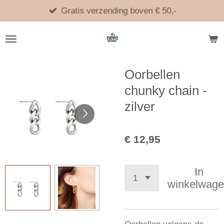
Ga
Gratis verzending boven € 50,-
direct
naar
de
hoofdinhoud
Oorbellen
chunky chain -
zilver
€ 12,95
In
winkelwag