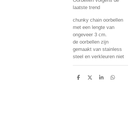
Oorbellen volgens de
laatste trend
chunky chain oorbellen
met een lengte van
ongeveer 3 cm.
de oorbellen zijn
gemaakt van stainless
steel en verkleuren niet
D
D
S
D
e
e
h
e
l
e
a
l
e
l
r
e
n
e
n