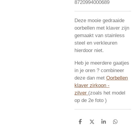
8720994000689
Deze mooie gedraaide
oorbellen met klaver zijn
gemaakt van stainless
steel en verkleuren
hierdoor niet.
Heb je meerdere gaatjes
in je oren ? combineer
deze dan met
Oorbellen
klaver zirkoon -
zilver
(zoals het model
op de 2e foto )
D
D
S
D
e
e
h
e