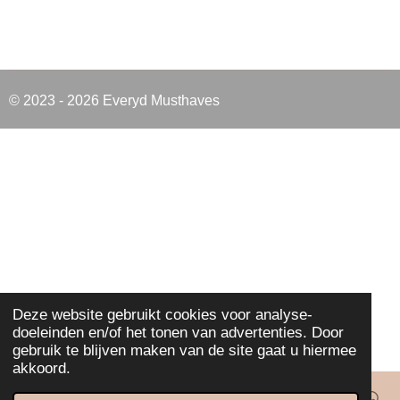
l
e
a
l
e
l
r
e
n
e
n
© 2023 - 2026 Everyd Musthaves
Deze website gebruikt cookies voor analyse-
doeleinden en/of het tonen van advertenties. Door
gebruik te blijven maken van de site gaat u hiermee
akkoord.