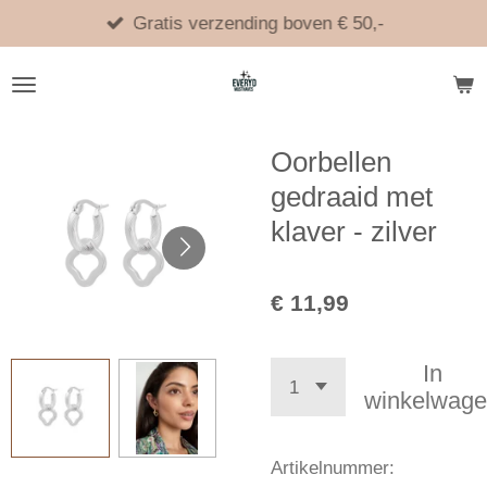
Ga
Gratis verzending boven € 50,-
direct
naar
de
hoofdinhoud
Oorbellen
gedraaid met
klaver - zilver
€ 11,99
In
winkelwag
Artikelnummer: