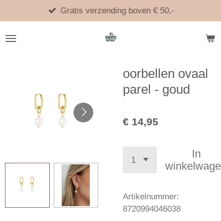
Ga
Gratis verzending boven € 50,-
direct
naar
de
hoofdinhoud
oorbellen ovaal
parel - goud
€ 14,95
In
winkelwag
Artikelnummer:
8720994046038