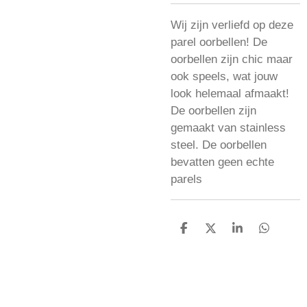
Wij zijn verliefd op deze
parel oorbellen! De
oorbellen zijn chic maar
ook speels, wat jouw
look helemaal afmaakt!
De oorbellen zijn
gemaakt van stainless
steel. De oorbellen
bevatten geen echte
parels
D
D
S
D
e
e
h
e
l
e
a
l
e
l
r
e
n
e
n