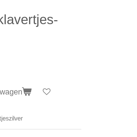
lavertjes-
lwagen
tjeszilver