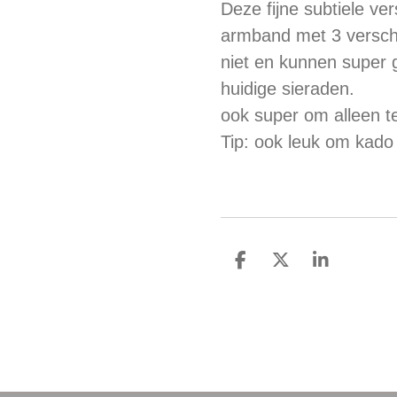
Deze fijne subtiele ver
armband met 3 verschil
niet en kunnen super
huidige sieraden.
ook super om alleen t
Tip: ook leuk om kado 
D
D
S
e
e
h
l
e
a
e
l
r
n
e