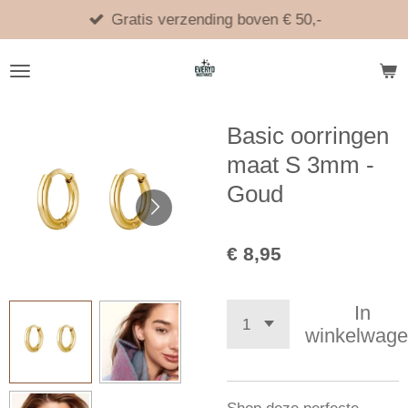
Ga
Gratis verzending boven € 50,-
direct
naar
de
hoofdinhoud
Basic oorringen
maat S 3mm -
Goud
€ 8,95
In
winkelwag