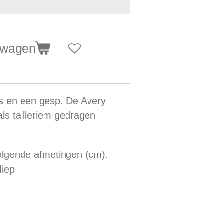
lwagen
s en een gesp. De Avery
als tailleriem gedragen
volgende afmetingen (cm):
diep