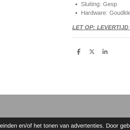
Sluiting: Gesp
Hardware: Goudkle
LET OP: LEVERTIJD
D
D
S
e
e
h
l
e
a
e
l
r
n
e
einden en/of het tonen van advertenties. Door geb