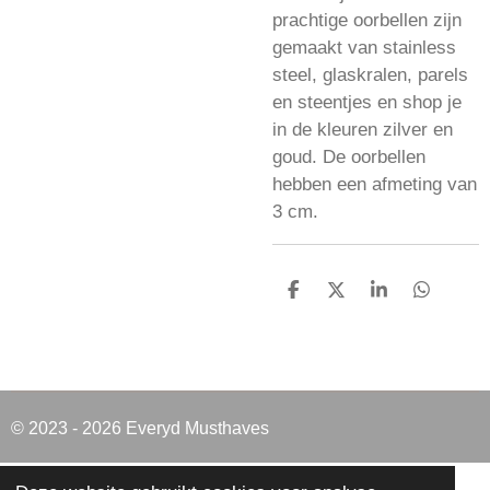
prachtige oorbellen zijn
gemaakt van stainless
steel, glaskralen, parels
en steentjes en shop je
in de kleuren zilver en
goud. De oorbellen
hebben een afmeting van
3 cm.
D
D
S
D
e
e
h
e
l
e
a
l
e
l
r
e
n
e
n
© 2023 - 2026 Everyd Musthaves