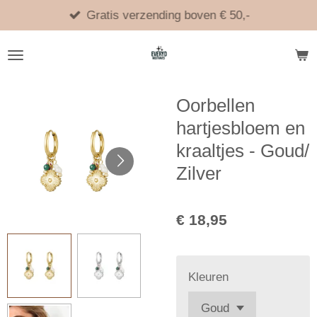
Ga
Gratis verzending boven € 50,-
direct
naar
de
hoofdinhoud
Oorbellen
hartjesbloem en
kraaltjes - Goud/
Zilver
€ 18,95
Kleuren