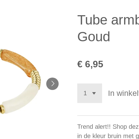
Tube armb
Goud
€ 6,95
In winke
Trend alert!! Shop de
in de kleur bruin met 