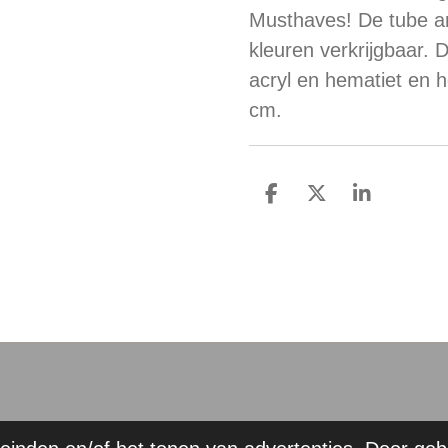
Musthaves! De tube ar
kleuren verkrijgbaar.
acryl en hematiet en 
cm.
D
D
S
e
e
h
l
e
a
e
l
r
n
e