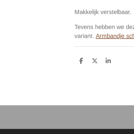
Makkelijk verstelbaar.
Tevens hebben we dez
variant.
Armbandje sch
D
D
S
e
e
h
l
e
a
e
l
r
n
e