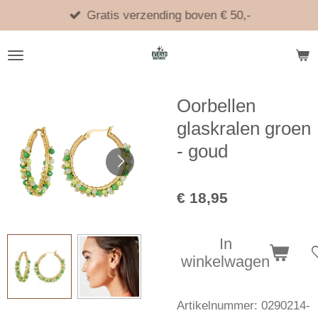
Ga
Gratis verzending boven € 50,-
direct
naar
de
hoofdinhoud
Oorbellen
glaskralen groen
- goud
€ 18,95
In
winkelwagen
Artikelnummer:
0290214-