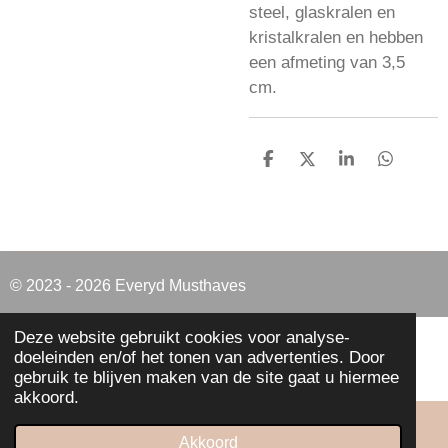
steel, glaskralen en
kristalkralen en hebben
een afmeting van 3,5
cm.
D
D
S
D
e
e
h
e
l
e
a
l
e
l
r
e
n
e
n
© 2023 - 2026 Everyd Musthaves
Deze website gebruikt cookies voor analyse-
doeleinden en/of het tonen van advertenties. Door
gebruik te blijven maken van de site gaat u hiermee
akkoord.
Akkoord