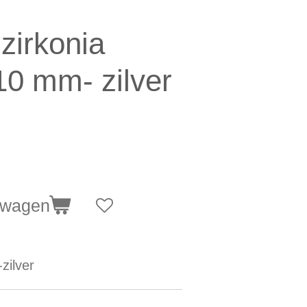
zirkonia
10 mm- zilver
lwagen
zilver