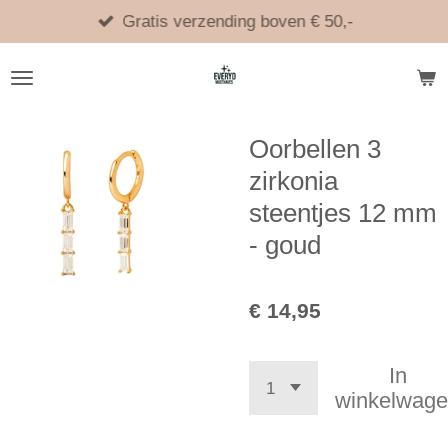
Ga
Gratis verzending boven € 50,-
direct
naar
de
hoofdinhoud
Oorbellen 3
zirkonia
steentjes 12 mm
- goud
€ 14,95
In
winkelwag