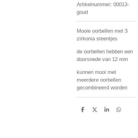
Artikelnummer:
00013-
goud
Mooie oorbellen met 3
zirkonia steentjes
de oorbellen hebben een
doorsnede van 12 mm
kunnen mooi met
meerdere oorbellen
gecombineerd worden
D
D
S
D
e
e
h
e
l
e
a
l
e
l
r
e
n
e
n