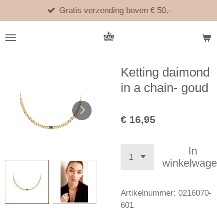
Ga
Gratis verzending boven € 50,-
direct
naar
de
hoofdinhoud
Ketting daimond
in a chain- goud
€ 16,95
In
winkelwag
Artikelnummer:
0216070-
601