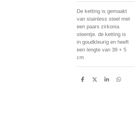
De ketting is gemaakt
van stainless steel met
een paars zirkonia
steentje. de ketting is
in goudkleurig en heeft
een lengte van 39 + 5
cm
D
D
S
D
e
e
h
e
l
e
a
l
e
l
r
e
n
e
n