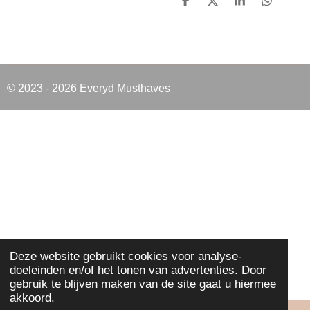
D
D
S
D
e
e
h
e
l
e
a
l
e
l
r
e
n
e
n
© 2023 - 2026 Everyd Musthaves
Deze website gebruikt cookies voor analyse-
doeleinden en/of het tonen van advertenties. Door
gebruik te blijven maken van de site gaat u hiermee
akkoord.