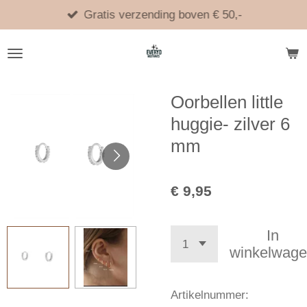
Ga
Gratis verzending boven € 50,-
direct
naar
de
hoofdinhoud
Oorbellen little
huggie- zilver 6
mm
€ 9,95
In
winkelwag
Artikelnummer: