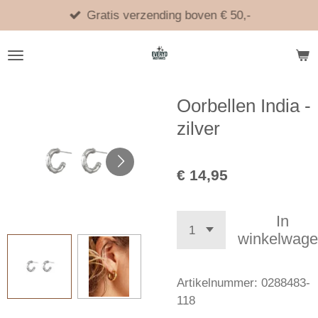
Ga
Gratis verzending boven € 50,-
direct
naar
de
hoofdinhoud
Oorbellen India -
zilver
€ 14,95
In
winkelwag
Artikelnummer:
0288483-
118