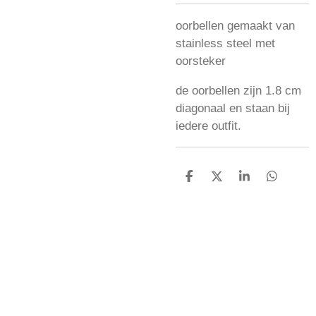
oorbellen gemaakt van
stainless steel met
oorsteker
de oorbellen zijn 1.8 cm
diagonaal en staan bij
iedere outfit.
D
D
S
D
e
e
h
e
l
e
a
l
e
l
r
e
n
e
n