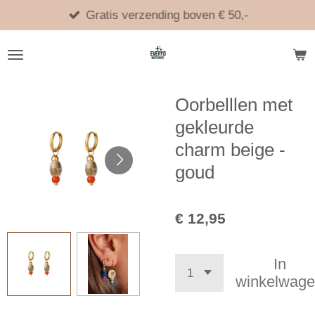
Ga
Gratis verzending boven € 50,-
direct
naar
de
hoofdinhoud
Oorbelllen met
gekleurde
charm beige -
goud
€ 12,95
In
winkelwag