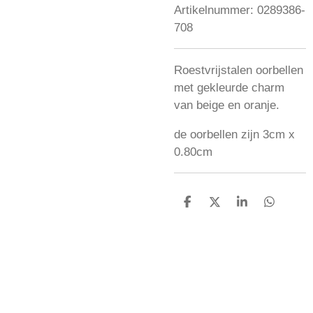
Artikelnummer:
0289386-
708
Roestvrijstalen oorbellen
met gekleurde charm
van beige en oranje.
de oorbellen zijn
3cm x
0.80cm
D
D
S
D
e
e
h
e
l
e
a
l
e
l
r
e
n
e
n